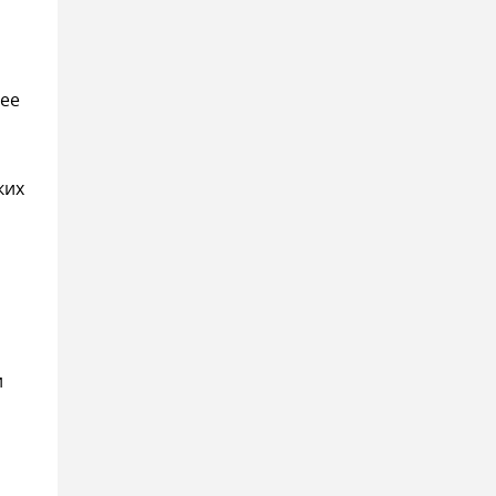
 ее
ких
и