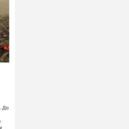
. До
а
м