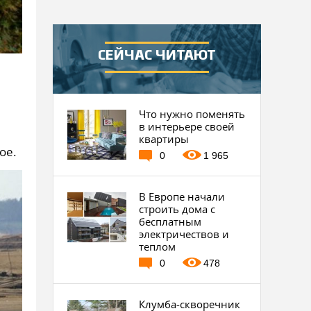
СЕЙЧАС ЧИТАЮТ
Что нужно поменять
в интерьере своей
квартиры
ое.
0
1 965
В Европе начали
строить дома с
бесплатным
электричествов и
теплом
0
478
Клумба-скворечник