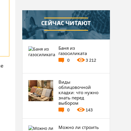
СЕЙЧАС ЧИТАЮТ
Баня из
газосиликата
0
3 212
не
Виды
облицовочной
кладки: что нужно
знать перед
выбором
0
143
Можно ли строить