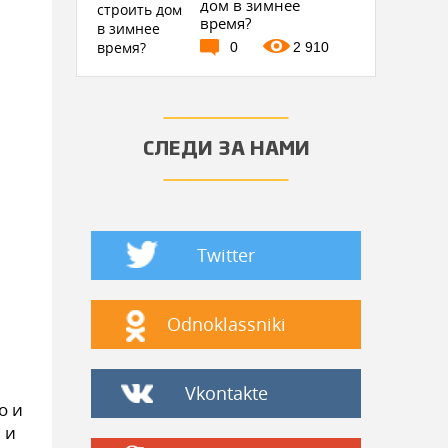
дом в зимнее
время?
0
2 910
СЛЕДИ ЗА НАМИ
Twitter
Odnoklassniki
Vkontakte
о и
 и