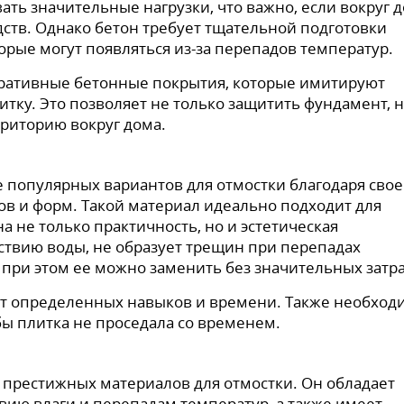
ть значительные нагрузки, что важно, если вокруг 
ств. Однако бетон требует тщательной подготовки
орые могут появляться из-за перепадов температур.
оративные бетонные покрытия, которые имитируют
ку. Это позволяет не только защитить фундамент, н
рриторию вокруг дома.
е популярных вариантов для отмостки благодаря сво
ов и форм. Такой материал идеально подходит для
а не только практичность, но и эстетическая
ствию воды, не образует трещин при перепадах
 при этом ее можно заменить без значительных затра
ет определенных навыков и времени. Также необход
бы плитка не проседала со временем.
 престижных материалов для отмостки. Он обладает
вию влаги и перепадам температур, а также имеет