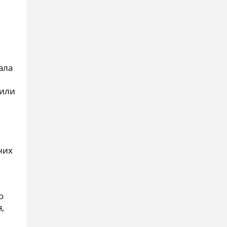
ала
 или
них
о
,