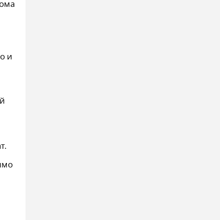
дома
о и
ей
т.
имо