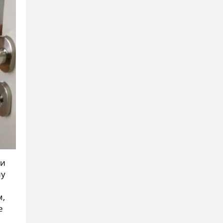
ли
лу
м,
е