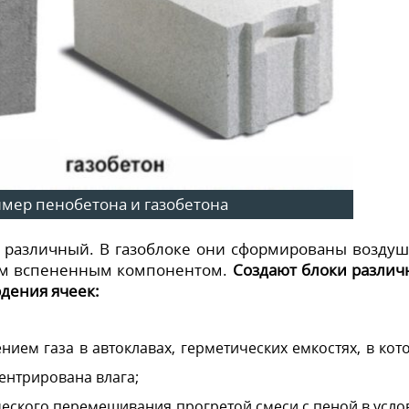
мер пенобетона и газобетона
х различный. В газоблоке они сформированы возду
ным вспененным компонентом.
Создают блоки разли
дения ячеек:
ием газа в автоклавах, герметических емкостях, в кот
ентрирована влага;
еского перемешивания прогретой смеси с пеной в усло