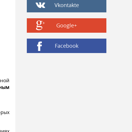
Vkontakte
Google+
Facebook
шной
чным
орых
виях