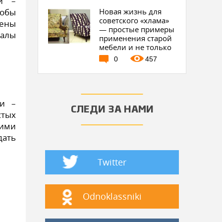
и –
тобы
Новая жизнь для
советского «хлама»
тены
— простые примеры
иалы
применения старой
мебели и не только
0
457
ки –
СЛЕДИ ЗА НАМИ
стых
ими
дать
Twitter
Odnoklassniki