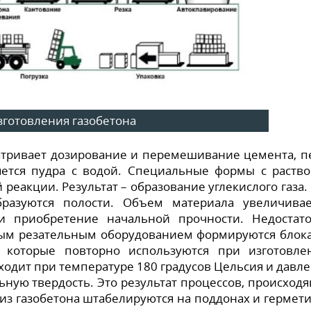
зготовления газобетона
атривает дозирование и перемешивание цемента, п
яется пудра с водой. Специальные формы с раств
еакции. Результат – образование углекислого газа.
разуются полости. Объем материала увеличивае
и приобретение начальной прочности. Недостат
ым резательным оборудованием формируются блок
 которые повторно используются при изготовле
ходит при температуре 180 градусов Цельсия и давл
ьную твердость. Это результат процессов, происход
из газобетона штабелируются на поддонах и гермет