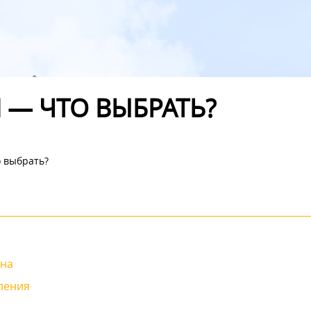
 — ЧТО ВЫБРАТЬ?
о выбрать?
она
ления