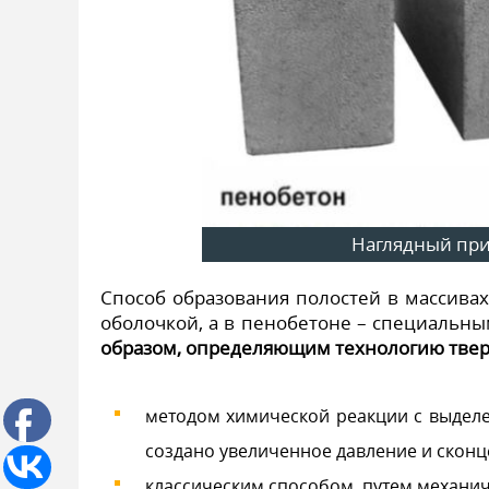
Наглядный при
Способ образования полостей в массива
оболочкой, а в пенобетоне – специаль
образом, определяющим технологию твер
методом химической реакции с выделен
создано увеличенное давление и сконц
классическим способом, путем механич