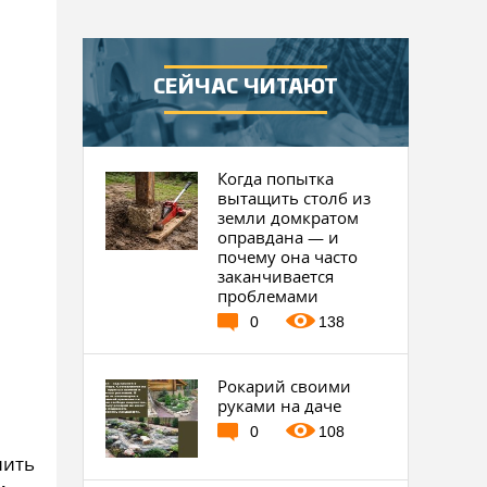
СЕЙЧАС ЧИТАЮТ
Когда попытка
вытащить столб из
земли домкратом
оправдана — и
почему она часто
заканчивается
проблемами
0
138
Рокарий своими
руками на даче
0
108
нить