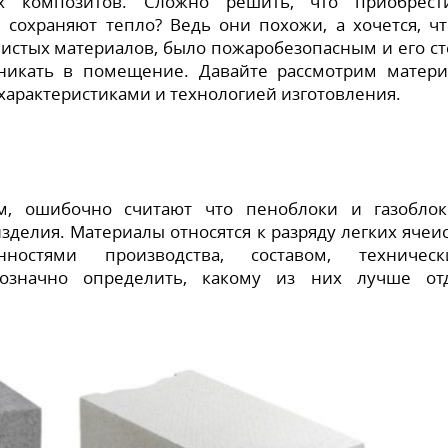
х композитов. Сложно решить, что приобрест
 сохраняют тепло? Ведь они похожи, а хочется, ч
чистых материалов, было пожаробезопасным и его с
никать в помещение. Давайте рассмотрим матер
характеристиками и технологией изготовления.
ом, ошибочно считают что пеноблоки и газобло
зделия. Материалы относятся к разряду легких ячеи
ностями производства, составом, техническ
нозначно определить, какому из них лучше от