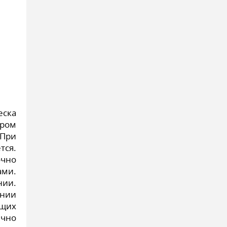
еска
ором
 При
тся.
очно
ами.
нии.
ении
ящих
ично