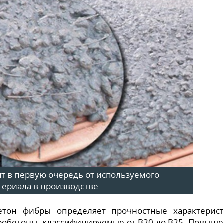
ят в первую очередь от используемого
териала в производстве
етон фибры определяет прочностные характерис
бробетоны, классифицируемые от В20 до В25. Повыш