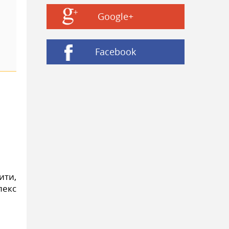
Google+
Facebook
ити,
екс