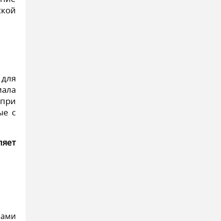
ской
 для
иала
при
ые с
ляет
лами