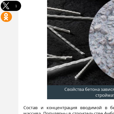
1
Свойства бетона завис
стройма
Состав и концентрация вводимой в б
массива. Популярны в строительстве фи