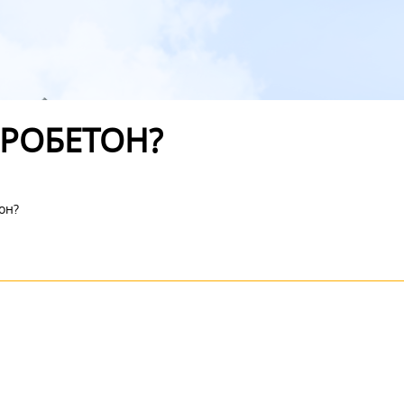
БРОБЕТОН?
он?