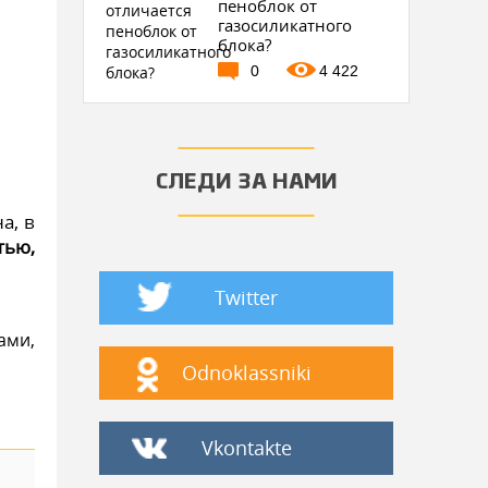
пеноблок от
газосиликатного
блока?
0
4 422
СЛЕДИ ЗА НАМИ
а, в
тью,
Twitter
ами,
Odnoklassniki
Vkontakte