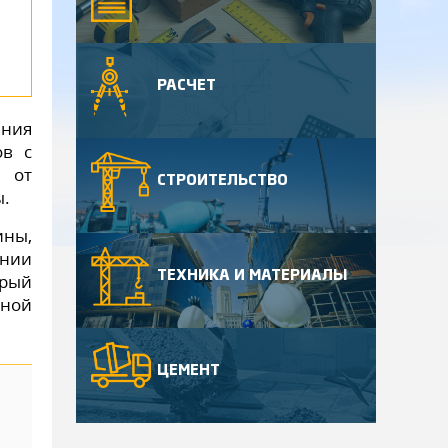
РАСЧЕТ
ния
ов с
я от
СТРОИТЕЛЬСТВО
ы.
ины,
ении
ТЕХНИКА И МАТЕРИАЛЫ
орый
нной
ЦЕМЕНТ