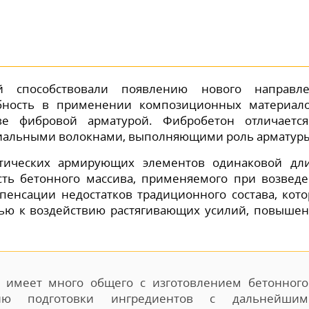
й способствовали появлению нового направле
ебность в применении композиционных материал
е фибровой арматурой. Фибробетон отличаетс
циальными волокнами, выполняющими роль арматур
етических армирующих элементов одинаковой дл
ть бетонного массива, применяемого при возвед
мпенсации недостатков традиционного состава, кот
ью к воздействию растягивающих усилий, повыше
 имеет много общего с изготовлением бетонного
дию подготовки ингредиентов с дальнейшим