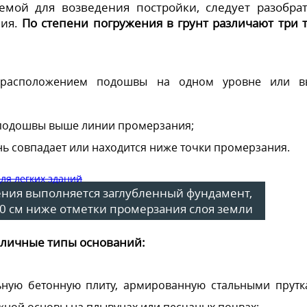
мой для возведения постройки, следует разобрат
чия.
По степени погружения в грунт различают три 
ся расположением подошвы на одном уровне или 
 подошвы выше линии промерзания;
нь совпадает или находится ниже точки промерзания.
ения выполняется заглубленный фундамент,
30 см ниже отметки промерзания слоя земли
зличные типы оснований:
ьную бетонную плиту, армированную стальными прутк
жной основы на плывунах или песчаных почвах;