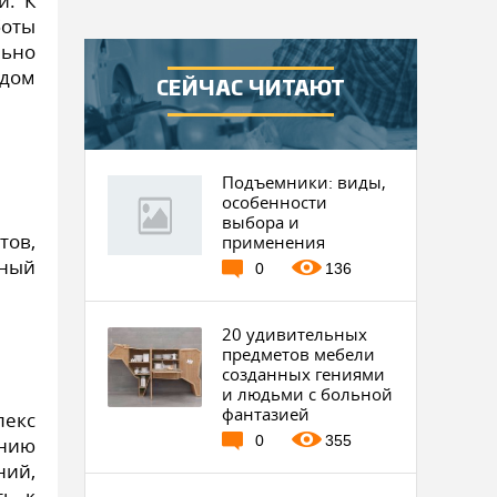
й. К
боты
льно
 дом
СЕЙЧАС ЧИТАЮТ
Подъемники: виды,
особенности
выбора и
тов,
применения
чный
0
136
20 удивительных
предметов мебели
созданных гениями
и людьми с больной
фантазией
лекс
0
355
ению
ий,
ть к