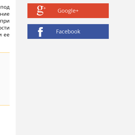
под
Google+
ение
 при
ости
Facebook
и ее