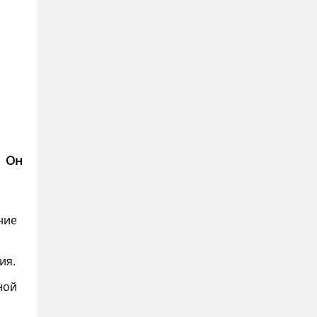
.
Он
ние
ия.
ной