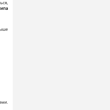
ься,
типа
выше
ами.