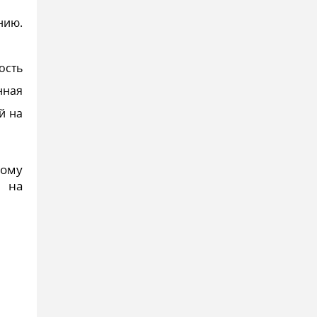
нию.
ость
нная
й на
ному
х на