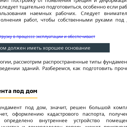
анит постройку от появления трещин и деформаци
ледует тщательно подготовиться, особенно если ра
ользования наемных рабочих. Следует внимате
полнения работ, чтобы собственными руками под
ом должен иметь хорошее основание
логии, рассмотрим распространенные типы фундамен
ведении зданий. Разберемся, как подготовить про
ента под дом
фундамент под дом, значит, решен большой комп
чет, оформлению кадастрового паспорта, получ
 определено внутреннее устройство помещен
 участка и домовладелец теперь может приступа