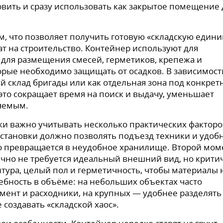
новить и сразу использовать как закрытое помещение 
м, что позволяет получить готовую «складскую едини
т на строительство. Контейнер используют для
 для размещения смесей, герметиков, крепежа и
торые необходимо защищать от осадков. В зависимост
й склад бригады или как отдельная зона под конкре
это сокращает время на поиск и выдачу, уменьшает
ляемым.
и важно учитывать несколько практических факторо
установки должно позволять подъезд техники и удоб
о превращается в неудобное хранилище. Второй мом
ычно не требуется идеальный внешний вид, но крит
тура, целый пол и герметичность, чтобы материалы 
ебность в объёме: на небольших объектах часто
мент и расходники, на крупных — удобнее разделять
 создавать «складской хаос».