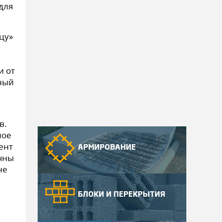
для
цу»
и от
тный
в.
ное
ент
АРМИРОВАНИЕ
ичны
не
БЛОКИ И ПЕРЕКРЫТИЯ