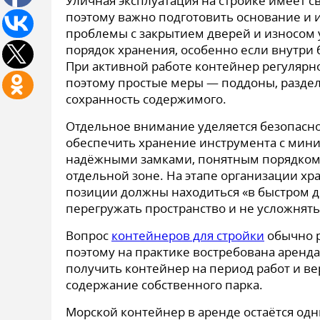
Уличная эксплуатация на стройке имеет св
поэтому важно подготовить основание и 
проблемы с закрытием дверей и износом 
порядок хранения, особенно если внутри 
При активной работе контейнер регулярно
поэтому простые меры — поддоны, раздел
сохранность содержимого.
Отдельное внимание уделяется безопасно
обеспечить хранение инструмента с мини
надёжными замками, понятным порядком 
отдельной зоне. На этапе организации хр
позиции должны находиться «в быстром до
перегружать пространство и не усложнять
Вопрос
контейнеров для стройки
обычно р
поэтому на практике востребована аренд
получить контейнер на период работ и ве
содержание собственного парка.
Морской контейнер в аренде остаётся од