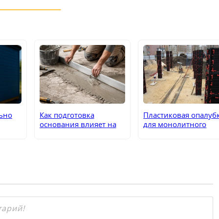
ьно
Как подготовка
Пластиковая опалуб
основания влияет на
для монолитного
стоимость напольных
строительства
выбору
работ
фундамента