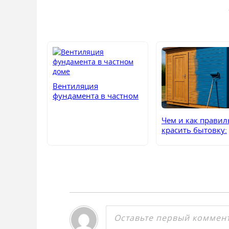
Вентиляция
фундамента в частном
доме
Чем и как правил
красить бытовку:
подробное
руководство по 
материалов и
технологии
окрашивания