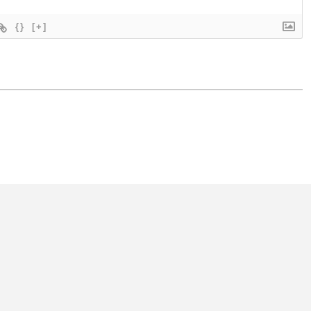
{}
[+]