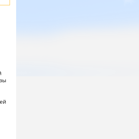
й
 вы
лей