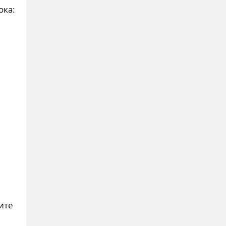
ока:
ите