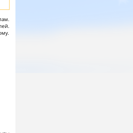
лам.
лей.
ому.