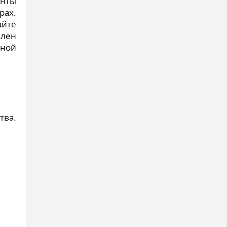
енты
рах.
йте
лен
пной
тва.