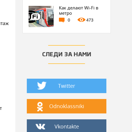
Как делают Wi-Fi в
метро
0
473
нтаж
СЛЕДИ ЗА НАМИ
Twitter
Odnoklassniki
т
Vkontakte