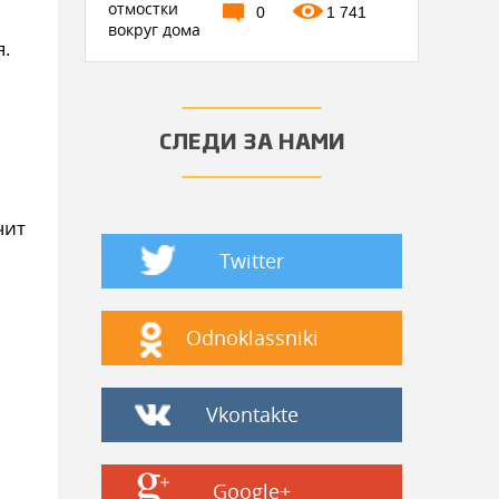
0
1 741
я.
СЛЕДИ ЗА НАМИ
чит
Twitter
Odnoklassniki
Vkontakte
Google+