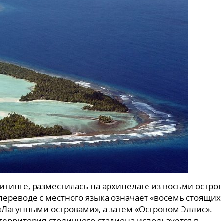
йтинге, разместилась на архипелаге из восьми остро
 переводе с местного языка означает «восемь стоящих
«Лагунными островами», а затем «Островом Эллис».
 территория столичного стадиона используется в