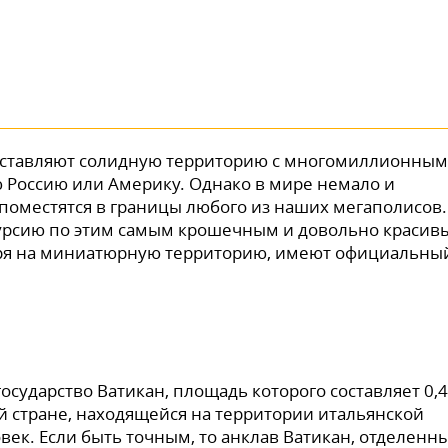
редставляют солидную территорию с многомиллионным
 Россию или Америку. Однако в мире немало и
поместятся в границы любого из наших мегаполисов.
урсию по этим самым крошечным и довольно красив
тря на миниатюрную территорию, имеют официальны
осударство Ватикан, площадь которого составляет 0,
й стране, находящейся на территории итальянской
век. Если быть точным, то анклав Ватикан, отделенн