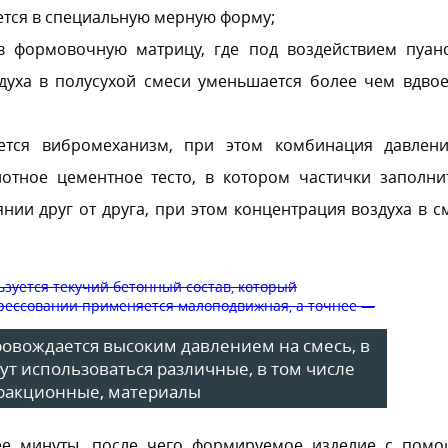
ется в специальную мерную форму;
в формовочную матрицу, где под воздействием пуан
духа в полусухой смеси уменьшается более чем вдвое
ется вибромеханизм, при этом комбинация давлен
тное цементное тесто, в котором частички заполни
ии друг от друга, при этом концентрация воздуха в с
ровождается высоким давлением на смесь, в
ут использоваться различные, в том числе
ракционные, материалы
лее минуты, после чего формируемое изделие с пом