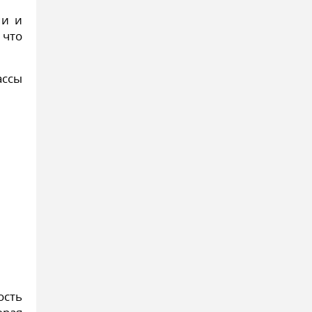
ми и
 что
ассы
ость