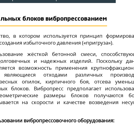
ельных блоков вибропрессованием
ство, в котором используется принцип формиров
оздания избыточного давления («пригруза»).
льзование жёсткой бетонной смеси, способству
долговечных и надежных изделий. Поскольку да
является возможность применения крупнофракцио
, являющиеся отходами различных производс
евесных опилок, кирпичного боя, отсева умень
ных блоков. Вибропресс предполагает использов
еометрические размеры блоков получаются бо
ывается на скорости и качестве возведения нес
ьзовании вибропрессовочного оборудования: