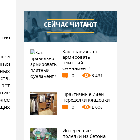
СЕЙЧАС ЧИТАЮТ
ания
Как правильно
ющей
армировать
плитный
нная
фундамент?
нных
0
6 431
тв.
шает
ание
Практичные идеи
лее
переделки кладовки
ущих
0
1 005
Интересные
поделки из бетона