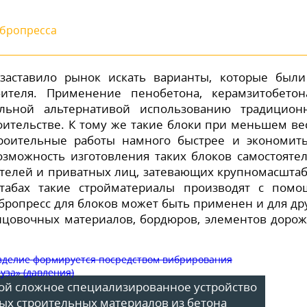
ибропресса
заставило рынок искать варианты, которые был
бителя. Применение пенобетона, керамзитобето
альной альтернативой использованию традицион
оительстве. К тому же такие блоки при меньшем ве
троительные работы намного быстрее и экономит
зможность изготовления таких блоков самостояте
телей и приватных лиц, затевающих крупномасшта
табах такие стройматериалы производят с пом
бропресс для блоков может быть применен и для др
ицовочных материалов, бордюров, элементов доро
бой сложное специализированное устройство
ых строительных материалов из бетона