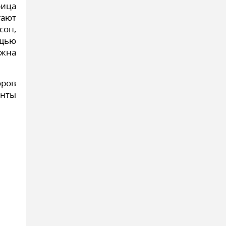
рица
гают
сон,
ощью
лжна
оров
енты