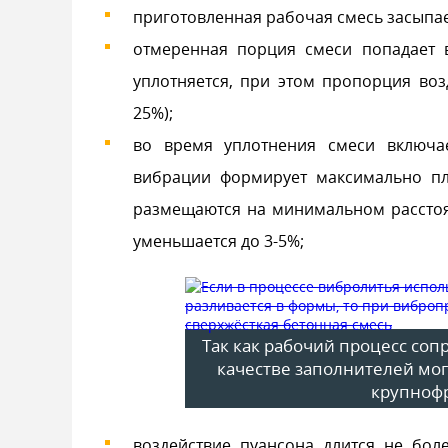
приготовленная рабочая смесь засыпа
отмеренная порция смеси попадает 
уплотняется, при этом пропорция воз
25%);
во время уплотнения смеси включа
вибрации формирует максимально пло
размещаются на минимальном расстоян
уменьшается до 3-5%;
Так как рабочий процесс соп
качестве заполнителей мог
крупноф
воздействие пуансона длится не бо