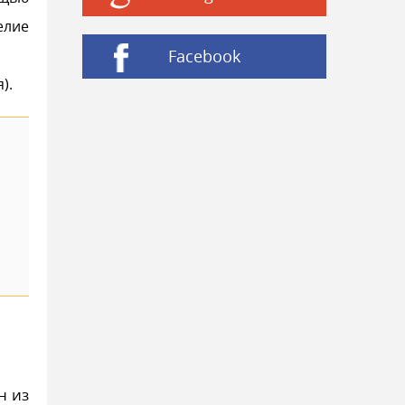
елие
Facebook
).
н из