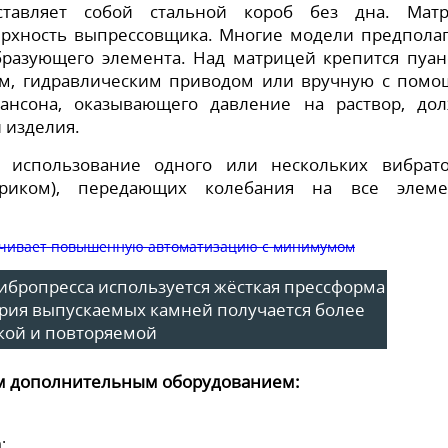
ставляет собой стальной короб без дна. Мат
ерхность выпрессовщика. Многие модели предпола
разующего элемента. Над матрицей крепится пуан
м, гидравлическим приводом или вручную с пом
ансона, оказывающего давление на раствор, до
 изделия.
 использование одного или нескольких вибрат
нтриком), передающих колебания на все элем
 вибропресса используется жёсткая прессформа
трия выпускаемых камней получается более
кой и повторяемой
м дополнительным оборудованием:
;