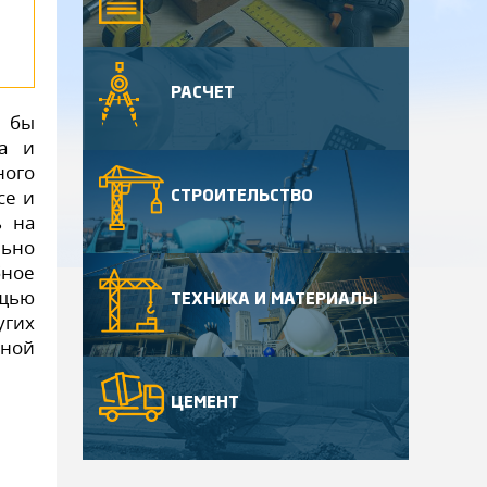
РАСЧЕТ
и бы
на и
ного
се и
СТРОИТЕЛЬСТВО
ь на
льно
бное
ощью
ТЕХНИКА И МАТЕРИАЛЫ
угих
жной
ЦЕМЕНТ