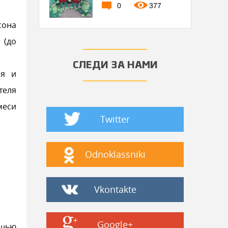
0
377
сона
 (до
СЛЕДИ ЗА НАМИ
ия и
теля
меси
Twitter
Odnoklassniki
Vkontakte
Google+
ощью