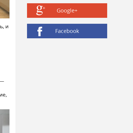
Google+
ь, и
Facebook
 —
ие,