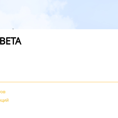
ВЕТА
тов
рций