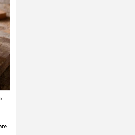
х
аге