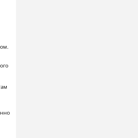
ном.
ого
там
анно