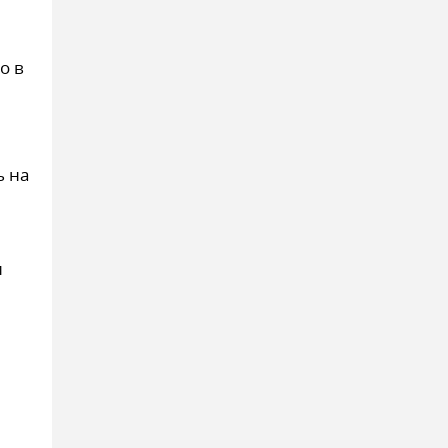
о в
ь на
и