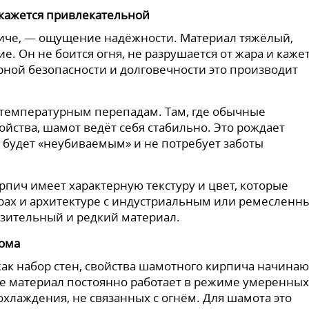
 кажется привлекательной
пиче, — ощущение надёжности. Материал тяжёлый,
 Он не боится огня, не разрушается от жара и каже
рной безопасности и долговечности это производит
 температурным перепадам. Там, где обычные
ойства, шамот ведёт себя стабильно. Это рождает
а будет «неубиваемым» и не потребует заботы
пич имеет характерную текстуру и цвет, которые
ерах и архитектуре с индустриальным или ремесленн
зительный и редкий материал.
дома
 как набор стен, свойства шамотного кирпича начинаю
е материал постоянно работает в режиме умеренных
охлаждения, не связанных с огнём. Для шамота это