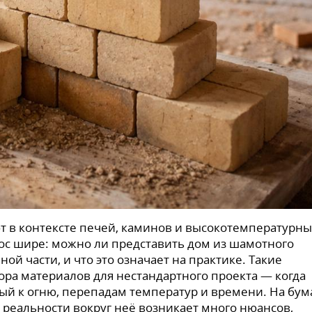
 в контексте печей, каминов и высокотемпературны
рос шире: можно ли представить дом из шамотного
ой части, и что это означает на практике. Такие
ора материалов для нестандартного проекта — когда
ый к огню, перепадам температур и времени. На бум
к реальности вокруг неё возникает много нюансов,