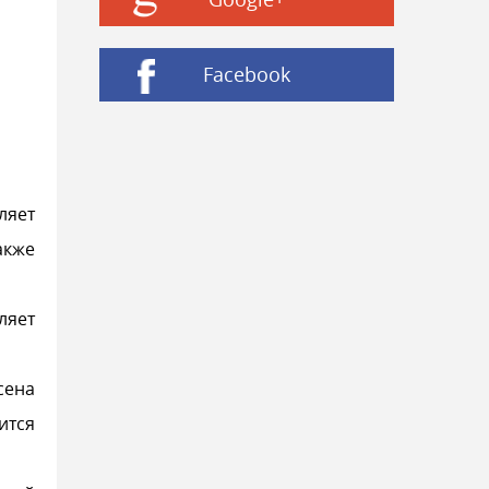
Facebook
ляет
акже
ляет
сена
ится