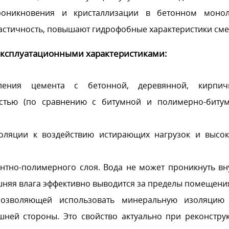
роникновения и кристаллизации в бетонном монол
стичность, повышают гидрофобные характеристики сме
эксплуатационными характеристиками:
ения цемента с бетонной, деревянной, кирпич
остью (по сравнению с битумной и полимерно-биту
оляции к воздействию истирающих нагрузок и высо
тно-полимерного слоя. Вода не может проникнуть вн
шняя влага эффективно выводится за пределы помещени
позволяющей использовать минеральную изоляцию
шней стороны. Это свойство актуально при реконстру