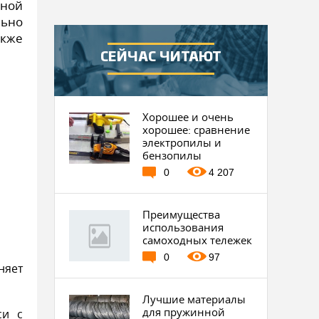
тной
ьно
кже
СЕЙЧАС ЧИТАЮТ
Хорошее и очень
хорошее: сравнение
электропилы и
бензопилы
0
4 207
Преимущества
использования
самоходных тележек
0
97
няет
Лучшие материалы
для пружинной
си с