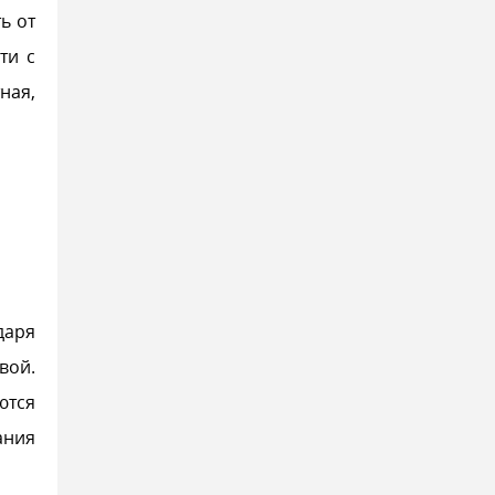
ь от
ти с
ная,
аря
вой.
тся
ания