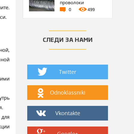
проволоки
ите.
0
499
си.
СЛЕДИ ЗА НАМИ
ной,
мной
Twitter
кими
Odnoklassniki
утрь
я.
Vkontakte
 для
кции
Google+