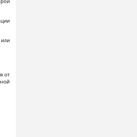
орой
ации
 или
я от
рной