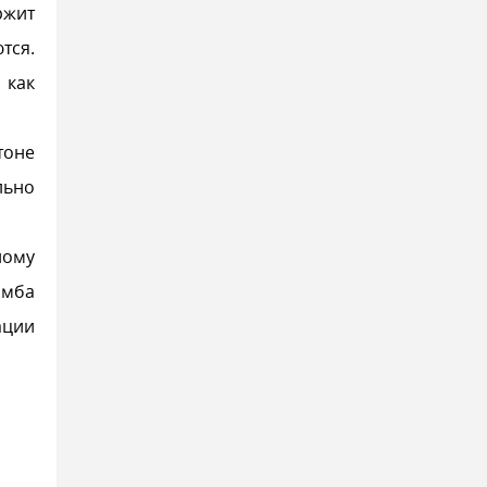
ржит
тся.
 как
тоне
льно
ному
омба
ации