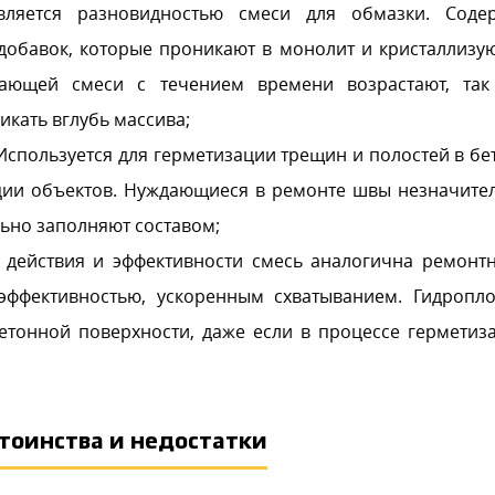
ляется разновидностью смеси для обмазки. Соде
обавок, которые проникают в монолит и кристаллизую
кающей смеси с течением времени возрастают, так
кать вглубь массива;
спользуется для герметизации трещин и полостей в бе
ции объектов. Нуждающиеся в ремонте швы незначите
ьно заполняют составом;
действия и эффективности смесь аналогична ремонт
эффективностью, ускоренным схватыванием. Гидропл
етонной поверхности, даже если в процессе герметиз
тоинства и недостатки