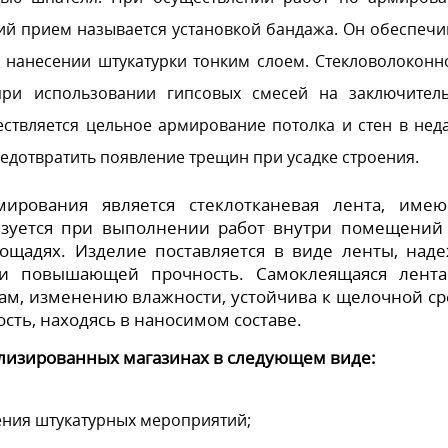
ий прием называется установкой бандажа. Он обеспечи
 нанесении штукатурки тонким слоем. Стекловолоконн
при использовании гипсовых смесей на заключител
ествляется цельное армирование потолка и стен в нед
редотвратить появление трещин при усадке строения.
мирования является стеклотканевая лента, име
ьзуется при выполнении работ внутри помещений
ощадях. Изделие поставляется в виде ленты, над
и повышающей прочность. Самоклеящаяся лент
м, изменению влажности, устойчива к щелочной ср
сть, находясь в наносимом составе.
ализированных магазинах в следующем виде:
ния штукатурных мероприятий;