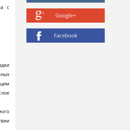
ра с
Google+
Facebook
адки
чных
ющим
слое
мого
твии