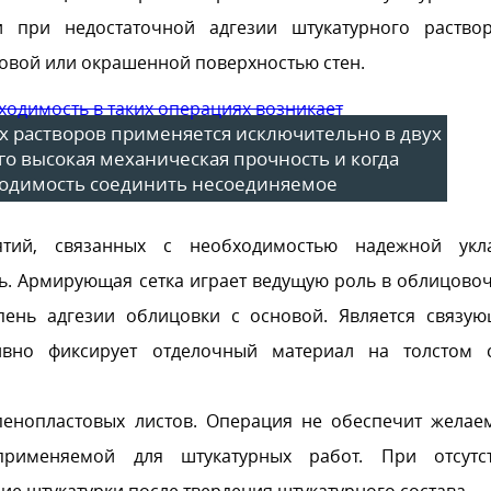
 при недостаточной адгезии штукатурного раство
товой или окрашенной поверхностью стен.
 растворов применяется исключительно в двух
его высокая механическая прочность и когда
ходимость соединить несоединяемое
ятий, связанных с необходимостью надежной укл
ь. Армирующая сетка играет ведущую роль в облицово
пень адгезии облицовки с основой. Является связу
тивно фиксирует отделочный материал на толстом 
пенопластовых листов. Операция не обеспечит желае
применяемой для штукатурных работ. При отсутс
е штукатурки после твердения штукатурного состава.