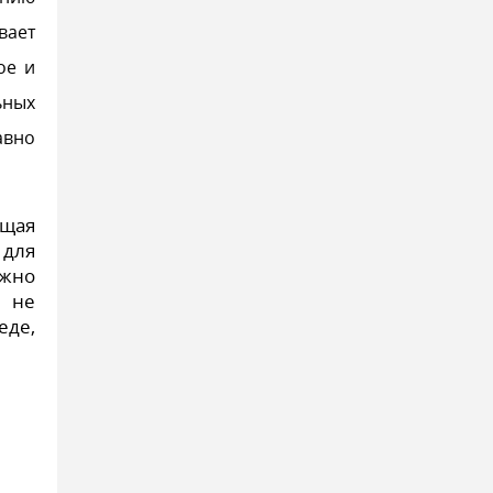
вает
ое и
ьных
авно
ющая
 для
ежно
а не
еде,