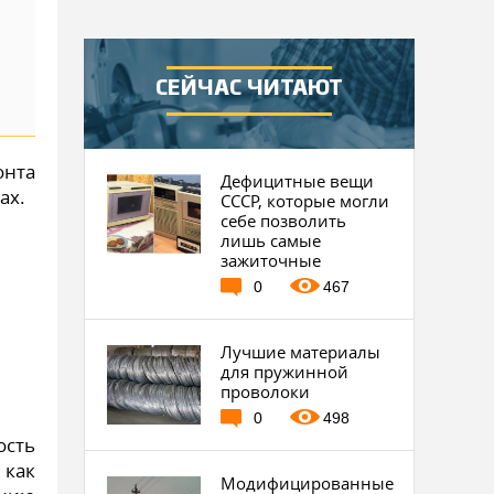
СЕЙЧАС ЧИТАЮТ
онта
Дефицитные вещи
ах.
СССР, которые могли
себе позволить
лишь самые
зажиточные
0
467
Лучшие материалы
для пружинной
проволоки
0
498
ость
 как
Модифицированные