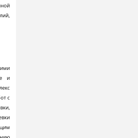
нной
лий,
кими
ые и
лекс
от с
вки,
евки
ющим
анию