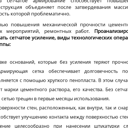
в сетчатое армирование способствует повыше
струкция объединяет после затвердевания масс
ость которой проблематично.
елью повышения механической прочности цемент
ых мероприятий, ремонтных работ.
Проанализир
вать сетчатое усиление, виды технологических опер
уппы:
ке оснований, которые без усиления теряют прочно
Армирующая сетка обеспечивает долговечность по
лняется с помощью хрупкого пенопласта. В этом случа
 марки цементного раствора, его качества. Без сетча
 сетью трещин в первые месяцы использования.
верхности стен, расположенных, как внутри, так и сна
собствует улучшению контакта между поверхностью сте
ение целесообразно при нанесении штукатурки с