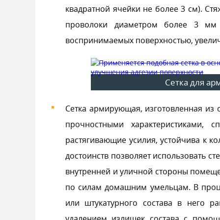
квадратной ячейки не более 3 см). Ст
проволоки диаметром более 3 мм (
воспринимаемых поверхностью, увелич
Сетка для ар
Сетка армирующая, изготовленная из с
прочностными характеристиками, с
растягивающие усилия, устойчива к ко
достоинств позволяет использовать ст
внутренней и уличной стороны помещен
по силам домашним умельцам. В проц
или штукатурного состава в него р
удалением излишек состава с помо