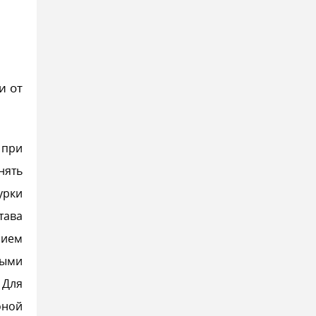
и от
 при
нять
урки
тава
нием
ными
 Для
оной