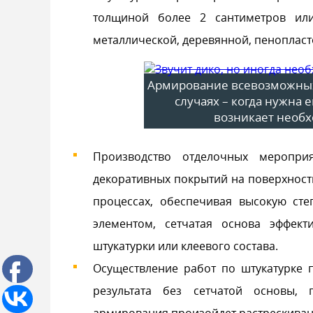
толщиной более 2 сантиметров или
металлической, деревянной, пеноплас
Армирование всевозможных
случаях – когда нужна 
возникает необ
Производство отделочных меропри
декоративных покрытий на поверхност
процессах, обеспечивая высокую сте
элементом, сетчатая основа эффек
штукатурки или клеевого состава.
Осуществление работ по штукатурке 
результата без сетчатой основы, 
армирования произойдет растрескивани