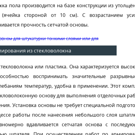
яжка пола производится на базе конструкции из утолщё
ячейка стороной от 10 см). С возрастанием уси
ивается прочность сетчатой основы.
мирования из стекловолокна
текловолокна или пластика. Она характеризуется высо
пособностью воспринимать значительные разрывн
лебаниям температур, удобна в применении. Этот комп
екловолоконную основу для выполнения отделочных раб
ия. Установка основы не требует специальной подгото
ессе работы после нанесения небольшого слоя шпатл
авномерно вдавливается сетчатая основа с последу
щью шпателя. При осуществлении работ по армиров