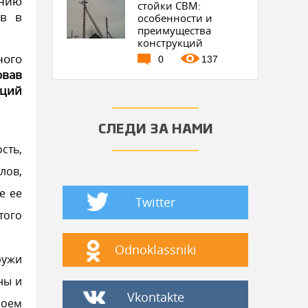
нию
стойки СВМ:
ив в
особенности и
преимущества
конструкций
ного
0
137
овав
аций
СЛЕДИ ЗА НАМИ
сть,
лов,
е ее
Twitter
того
Odnoklassniki
ружи
ны и
Vkontakte
лоем