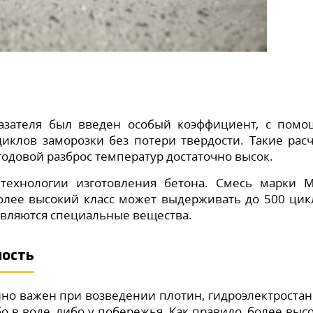
казателя был введен особый коэффициент, с пом
циклов заморозки без потери твердости. Такие рас
годовой разброс температур достаточно высок.
 технологии изготовления бетона. Смесь марки 
олее высокий класс может выдерживать до 500 цик
авляются специальные вещества.
ость
но важен при возведении плотин, гидроэлектроста
 в воде, либо у побережья. Как правило, более выс