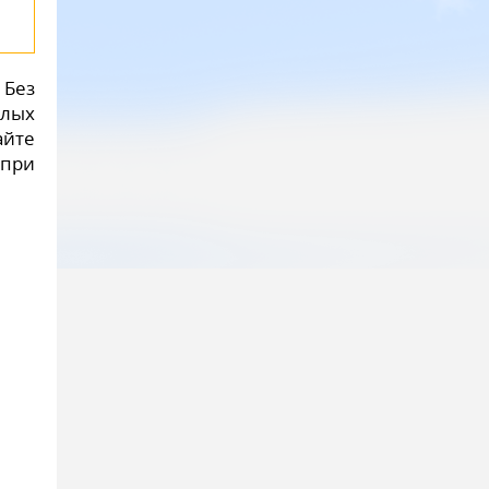
 Без
илых
йте
 при