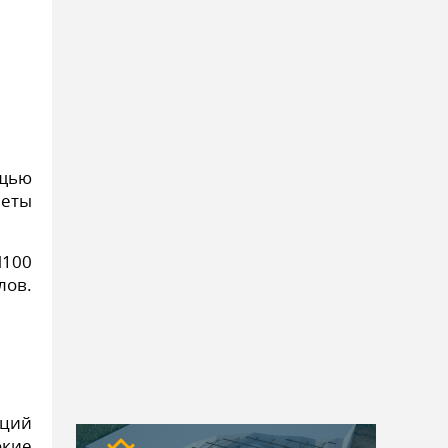
ощью
четы
М100
лов.
нций
окие