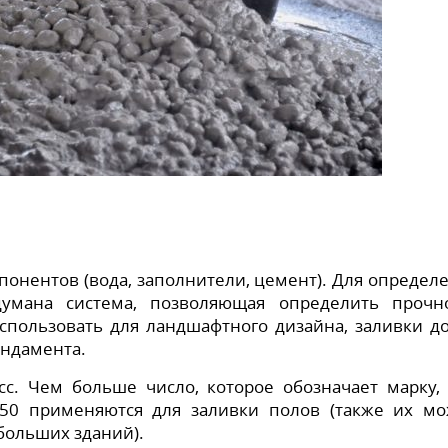
понентов (вода, заполнители, цемент). Для определ
умана система, позволяющая определить прочн
спользовать для ландшафтного дизайна, заливки до
ундамента.
с. Чем больше число, которое обозначает марку,
50 применяются для заливки полов (также их м
больших зданий).