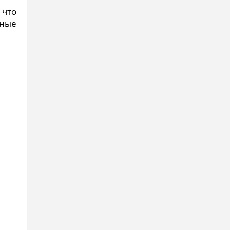
 что
ьные