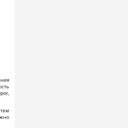
ения
ость
рог,
 тем
ожно