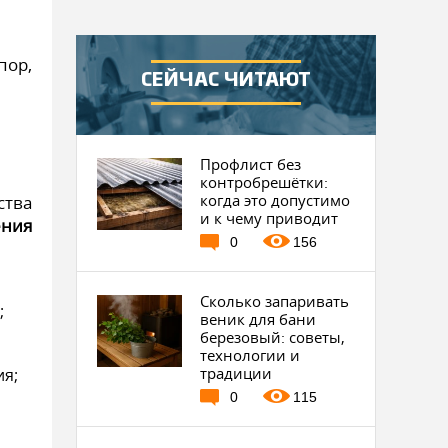
пор,
СЕЙЧАС ЧИТАЮТ
Профлист без
контробрешётки:
когда это допустимо
ства
и к чему приводит
ения
0
156
Сколько запаривать
;
веник для бани
березовый: советы,
технологии и
традиции
ия;
0
115