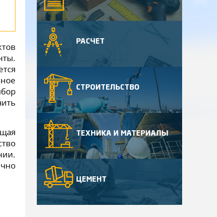
РАСЧЕТ
ктов
нты.
ется
жное
СТРОИТЕЛЬСТВО
ыбор
чить
ющая
ТЕХНИКА И МАТЕРИАЛЫ
ство
нии.
ично
ЦЕМЕНТ