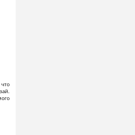
 что
вай.
мого