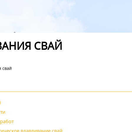
ВАНИЯ СВАЙ
я свай
й
сти
 работ
ическое вдавливание свай