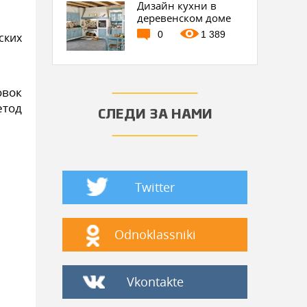
Дизайн кухни в
деревенском доме
0
1 389
ских
овок
етод
СЛЕДИ ЗА НАМИ
Twitter
Odnoklassniki
Vkontakte