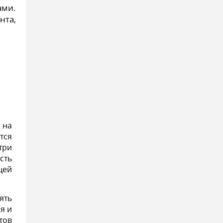
ами.
нта,
 на
тся
три
сть
щей
ять
я и
тов