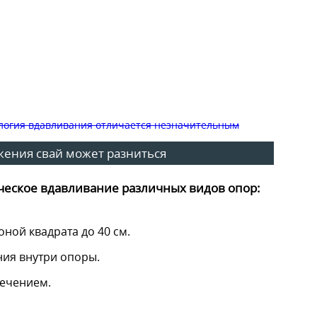
жения свай может разниться
ическое вдавливание различных видов опор:
оной квадрата до 40 см.
ния внутри опоры.
ечением.