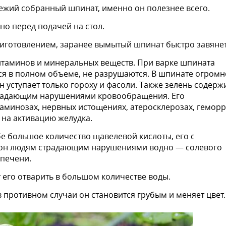
вежий собранный шпинат, именно он полезнее всего.
но перед подачей на стол.
иготовлением, заранее вымытый шпинат быстро завянет
итаминов и минеральных веществ. При варке шпината
ся в полном объеме, не разрушаются. В шпинате огромн
н уступает только гороху и фасоли. Также зелень содерж
традающим нарушениями кровообращения. Его
аминозах, нервных истощениях, атеросклерозах, геморр
 на активацию желудка.
ебе большое количество щавелевой кислоты, его с
ион людям страдающим нарушениями водно — солевого
 печени.
т его отварить в большом количестве воды.
в противном случаи он становится грубым и меняет цвет.