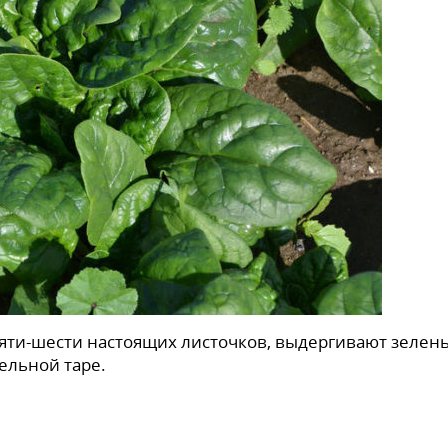
яти-шести настоящих листочков, выдергивают зелен
дельной таре.