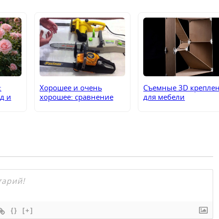
:
Хорошее и очень
Съемные 3D крепле
д и
хорошее: сравнение
для мебели
электропилы и
бензопилы
{}
[+]