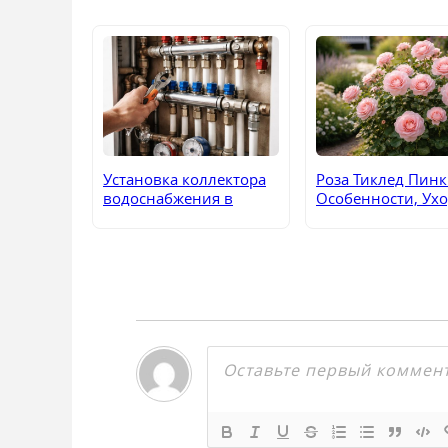
Установка коллектора
Роза Тиклед Пинк
водоснабжения в
Особенности, Ухо
квартире или доме: в
Применение в
каких ситуациях она
Садовом Декоре
действительно
оправдана и какие
ограничения
возникают