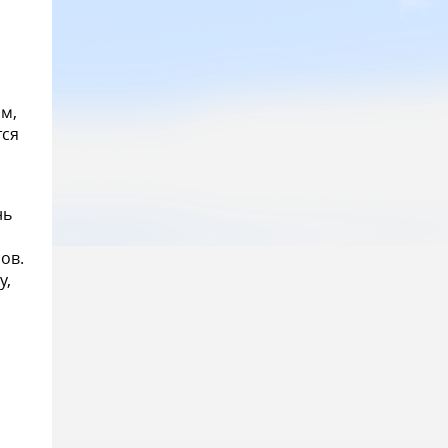
м,
тся
нь
ов.
у,