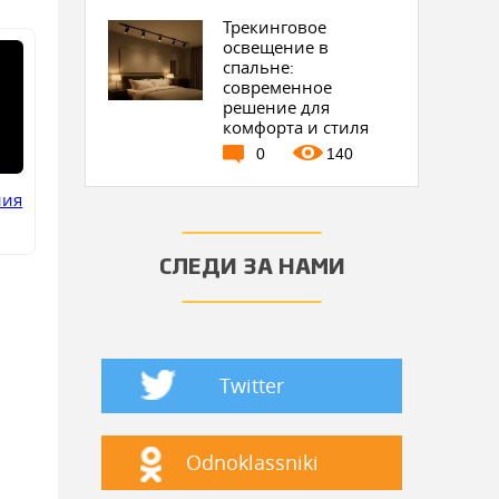
Трекинговое
освещение в
спальне:
современное
решение для
комфорта и стиля
0
140
ния
СЛЕДИ ЗА НАМИ
Twitter
Odnoklassniki