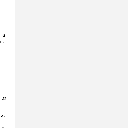
тат
ть.
 из
ты,
ые