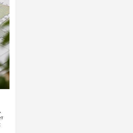
,
ет
с