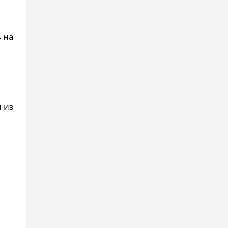
 на
 из