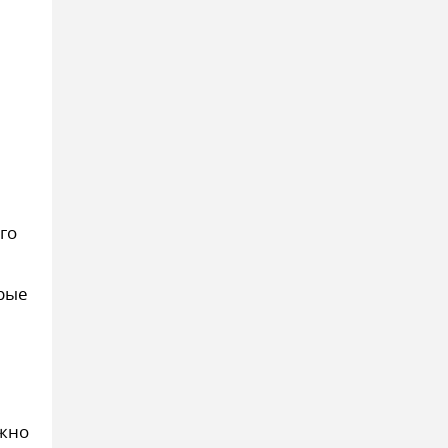
го
орые
ожно