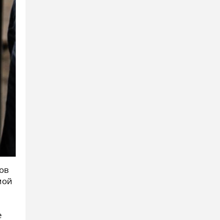
ов
мой
е