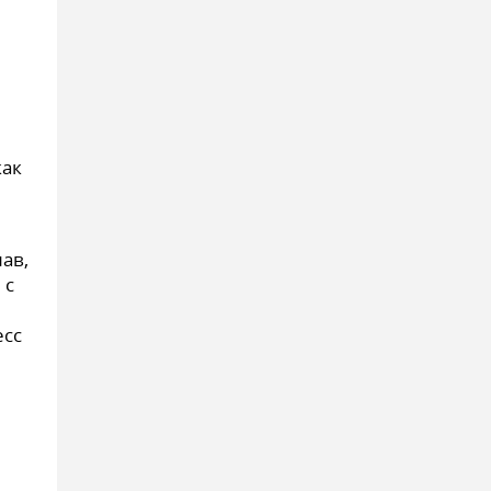
как
ав,
 с
есс