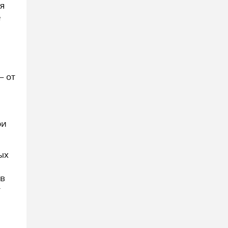
я
е
— от
ри
ых
ов
т