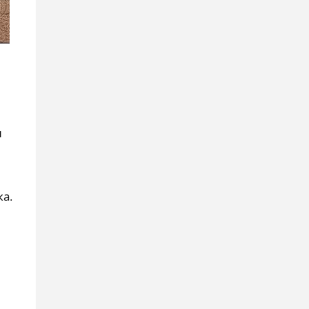
н
ка.