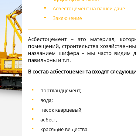
Асбестоцемент на вашей даче
Заключение
Асбестоцемент – это материал, кот
помещений, строительства хозяйственных
названием шифера – мы часто видим 
павильоны и т.п.
В состав асбестоцемента входят следующ
портландцемент;
вода;
песок кварцевый;
асбест;
красящие вещества.