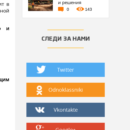
и решения
ит в
0
143
ьной
о и
СЛЕДИ ЗА НАМИ
Twitter
ющим
Odnoklassniki
Vkontakte
Google+