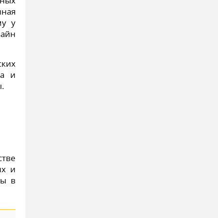
ьных
нная
му у
зайн
ских
на и
.
стве
их и
мы в