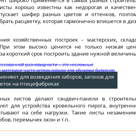
ент широко применяется в самых разных строител
исты хорошо известны как недорогая и качестве
ускает шифер разных цветов и оттенков, поэто
брать расцветку, которая гармонично впишется в ди
ия хозяйственных построек – мастерских, склад
 При этом высоко ценится не только низкая це
 за короткий срок построить здание нужной величины
меняют для возведения заборов, загонов для
леток на птицефабриках
тных листов делают сэндвич-панели в строитель
ют для устройства кровельного пирога, внутренн
тывают на себе нагрузки. Такие листы незамени
бов, перемычек окон и т.п.