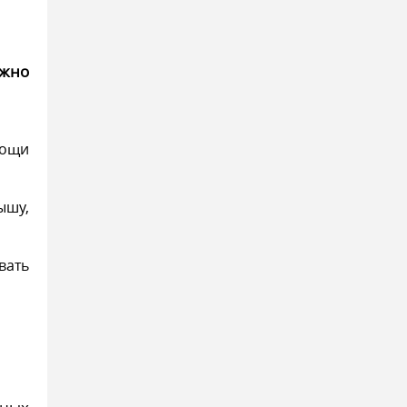
ужно
мощи
ышу,
вать