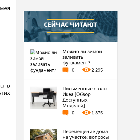
имея
СЕЙЧАС ЧИТАЮТ
Можно ли зимой
заливать
фундамент?
0
2 295
ся в
Письменные столы
угих
Икеа [Обзор
Доступных
Моделей]
0
1 375
Перемещение дома
на участке: вопросы