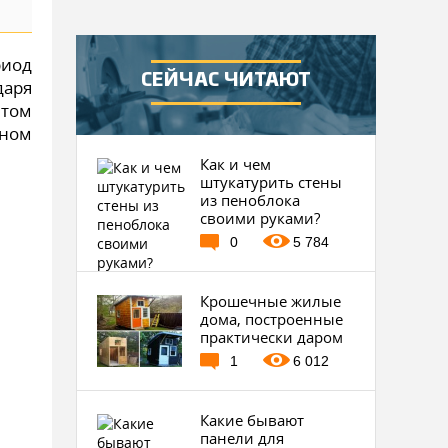
риод
СЕЙЧАС ЧИТАЮТ
даря
том
лном
Как и чем
штукатурить стены
из пеноблока
своими руками?
0
5 784
Крошечные жилые
дома, построенные
практически даром
1
6 012
Какие бывают
панели для