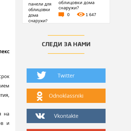
облицовки дома
снаружи?
0
1 647
СЛЕДИ ЗА НАМИ
екс
Twitter
срок
нием
тия,
Odnoklassniki
я на
Vkontakte
ов и