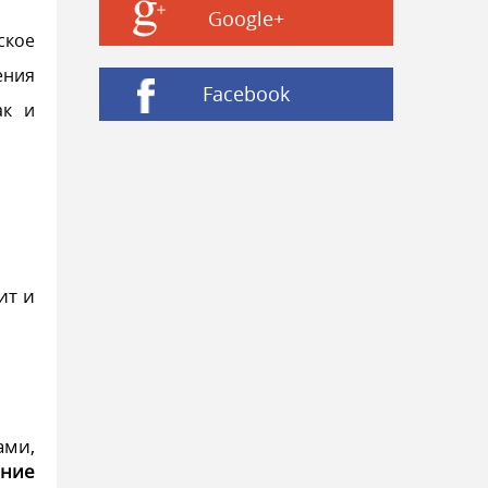
Google+
ское
ения
Facebook
ак и
ит и
ами,
ение