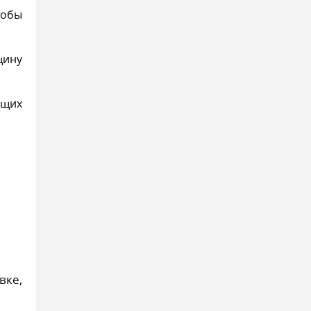
тобы
щину
ющих
вке,